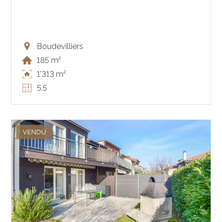
Boudevilliers
185 m²
1'313 m²
5.5
VENDU