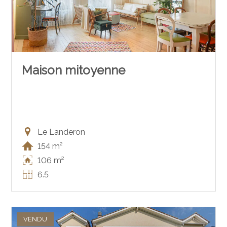
Maison mitoyenne
Le Landeron
154 m²
106 m²
6.5
VENDU