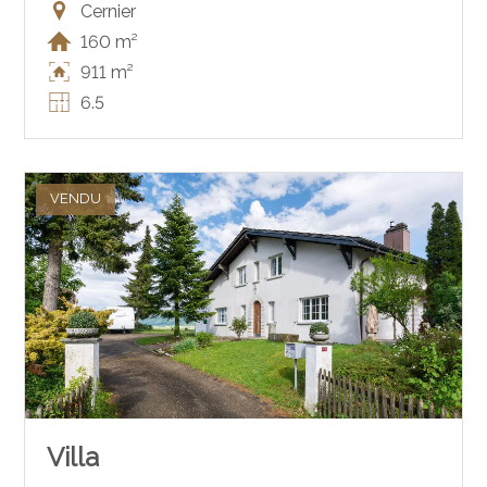
Cernier
160 m²
911 m²
6.5
VENDU
Villa