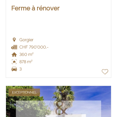
Ferme à rénover
Gorgier
CHF 790'000.-
360 m²
878 m²
3
EXCEPTIONNEL