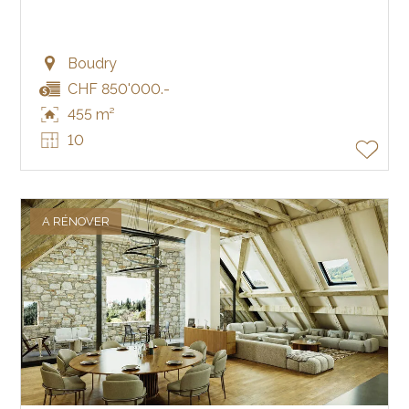
Boudry
CHF 850'000.-
455 m²
10
A RÉNOVER