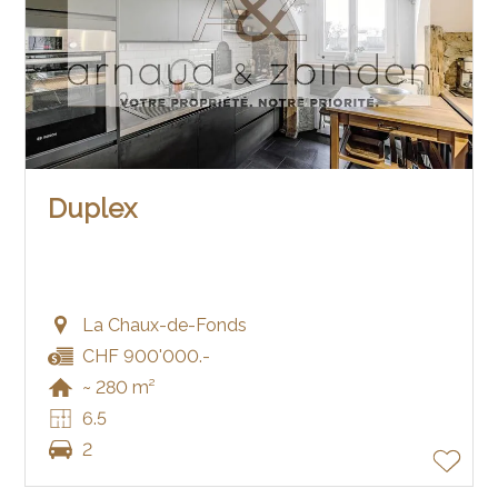
Duplex
La Chaux-de-Fonds
CHF 900'000.-
~ 280 m²
6.5
2