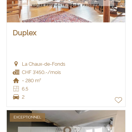
Duplex
La Chaux-de-Fonds
CHF 3'450.-/mois
~ 280 m²
6.5
2
EXCEPTIONNEL