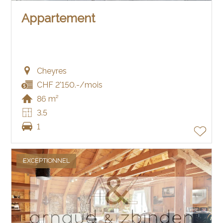
Appartement
Cheyres
CHF 2'150.-/mois
86 m²
3.5
1
EXCEPTIONNEL