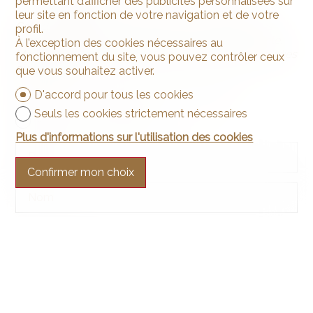
responsable.
permettant d’afficher des publicités personnalisées sur
leur site en fonction de votre navigation et de votre
Cela dit, certaines agences offrent des estimations
profil.
gratuites dans l’espoir d’obtenir un mandat de vente.
À l’exception des cookies nécessaires au
Mais ces évaluations peuvent être moins approfondies
fonctionnement du site, vous pouvez contrôler ceux
ou biaisées.
que vous souhaitez activer.
Personne physique
Personne morale
D'accord pour tous les cookies
Seuls les cookies strictement nécessaires
Monsieur
Madame
Plus d'informations sur l'utilisation des cookies
Prénom
Confirmer mon choix
Nom
Société
facultatif
Adresse
facultatif