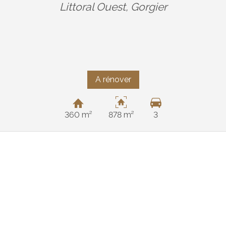
Littoral Ouest,
Gorgier
A rénover
360 m²
878 m²
3