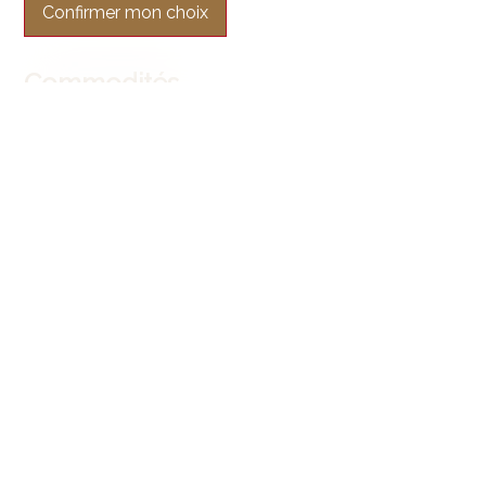
Confirmer mon choix
Commodités
Environnement
Village
Verdoyant
Lac
Plage
Vignoble
Commerces
Banque