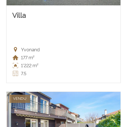
Villa
Yvonand
177 m²
1'222 m²
7.5
VENDU