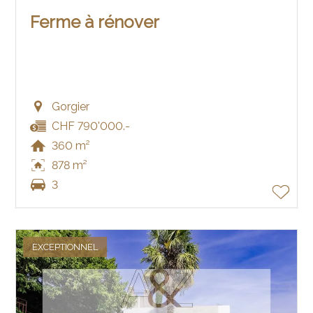
Ferme à rénover
Gorgier
CHF 790'000.-
360 m²
878 m²
3
EXCEPTIONNEL