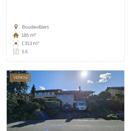
Boudevilliers
185 m²
1'313 m²
5.5
VENDU