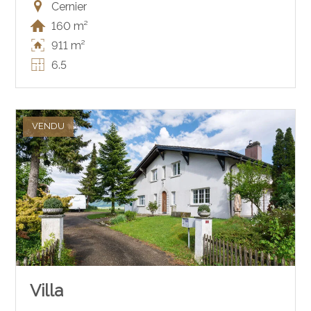
Cernier
160 m²
911 m²
6.5
VENDU
Villa