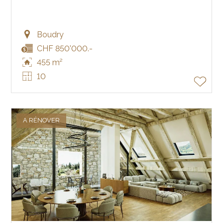
Boudry
CHF 850'000.-
455 m²
10
A RÉNOVER