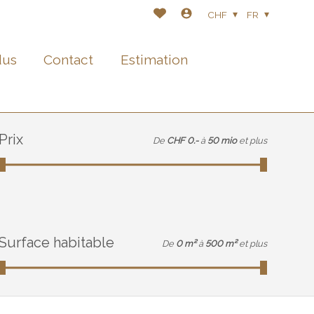
CHF
FR
dus
Contact
Estimation
Prix
De
CHF 0.-
à
50 mio
et plus
Surface habitable
De
0 m²
à
500 m²
et plus