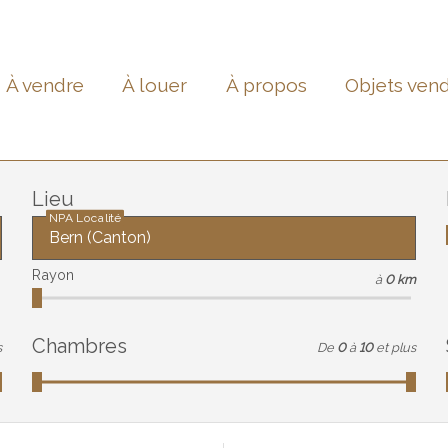
À vendre
À louer
À propos
Objets ven
Lieu
NPA Localité
Rayon
à
0 km
Chambres
s
De
0
à
10
et plus