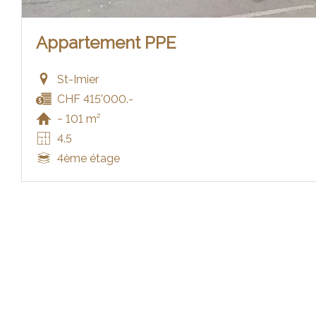
Appartement PPE
St-Imier
CHF 415'000.-
~ 101 m²
4.5
4ème étage