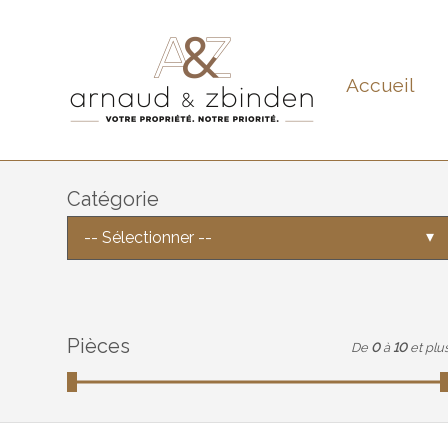
Accueil
Catégorie
-- Sélectionner --
Pièces
De
0
à
10
et plu