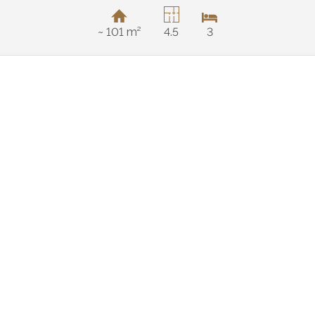
~ 101 m²
4.5
3