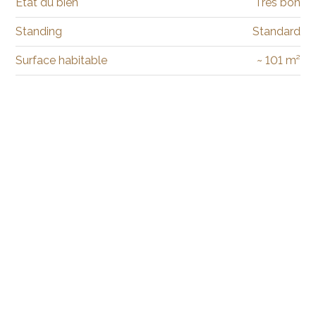
Etat du bien
Très bon
Standing
Standard
Surface habitable
~ 101 m²