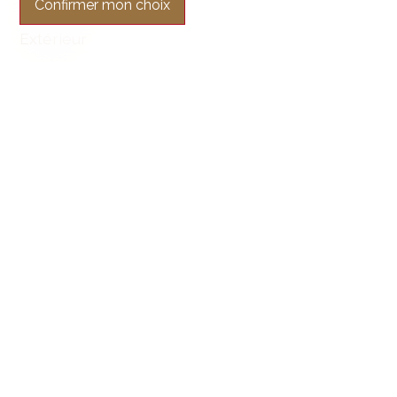
Confirmer mon choix
Extérieur
Balcon(s)
Garage
Intérieur
Garage
Cuisine ouverte
Double vitrage
Equipement
Cuisine équipée
Cuisine agencée
Baignoire
Douche