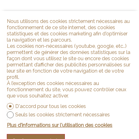
Nous utilisons des cookies strictement nécessaires au
Environnement
fonctionnement de ce site internet, des cookies
statistiques et des cookies marketing afin d'optimiser
Centre-ville
la navigation et les parcours.
Les cookies non-nécessaires (youtube, google, etc..)
Commerces
permettent de générer des données statistiques sur la
Rue commerçante
façon dont vous utilisez le site ou encore des cookies
Banque
permettant d’afficher des publicités personnalisées sur
leur site en fonction de votre navigation et de votre
Poste
profil.
Restaurant(s)
À l’exception des cookies nécessaires au
Pharmacie
fonctionnement du site, vous pouvez contrôler ceux
Gare
que vous souhaitez activer.
Arrêt de bus
D'accord pour tous les cookies
Enfants bienvenus
Seuls les cookies strictement nécessaires
Centre sportif
Plus d'informations sur l'utilisation des cookies
Home médicalisé
Médecin