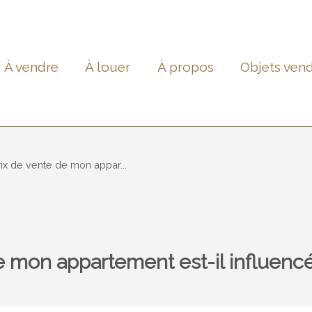
À vendre
À louer
À propos
Objets ven
x de vente de mon appar...
 mon appartement est-il influencé 