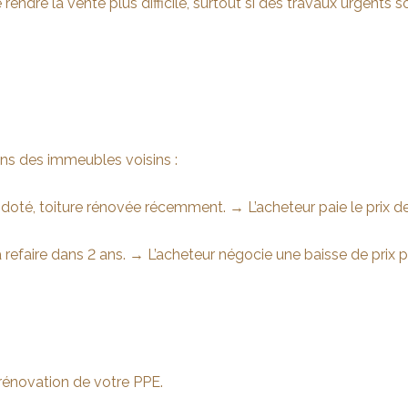
endre la vente plus difficile, surtout si des travaux urgents s
s des immeubles voisins :
doté, toiture rénovée récemment. → L’acheteur paie le prix 
 refaire dans 2 ans. → L’acheteur négocie une baisse de prix p
 rénovation de votre PPE.