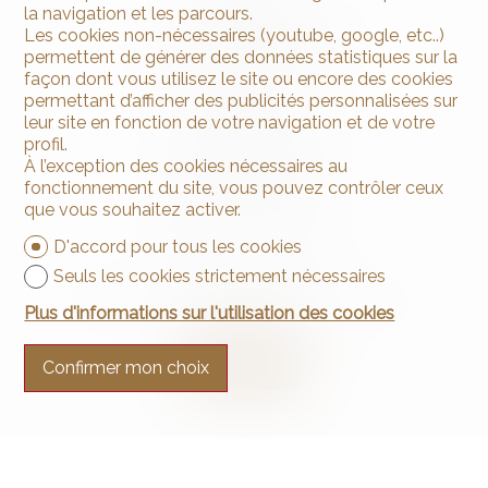
la navigation et les parcours.
Les cookies non-nécessaires (youtube, google, etc..)
permettent de générer des données statistiques sur la
façon dont vous utilisez le site ou encore des cookies
permettant d’afficher des publicités personnalisées sur
Contactez-nous
leur site en fonction de votre navigation et de votre
Arnaud & Zbinden Sàrl
profil.
Rue de la Poste 1
À l’exception des cookies nécessaires au
2024 St-Aubin-Sauges
fonctionnement du site, vous pouvez contrôler ceux
Tél.
+41 32 835 30 05
que vous souhaitez activer.
info@arnaud-zbinden.ch
D'accord pour tous les cookies
Restez connecté
Seuls les cookies strictement nécessaires
Ne laissez aucun bien vous échapper, inscrivez-vous
Plus d'informations sur l'utilisation des cookies
gratuitement.
S'abonner
Confirmer mon choix
®
Logiciel Immomig
2004-2026 par IMMOMIG SA | Tous droits réservés |
Nos annonces sur
dreamo.ch