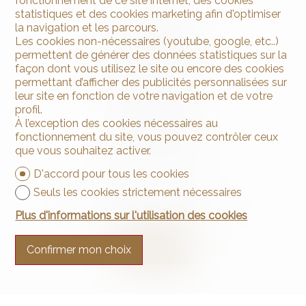
fonctionnement de ce site internet, des cookies
statistiques et des cookies marketing afin d'optimiser
la navigation et les parcours.
Les cookies non-nécessaires (youtube, google, etc..)
permettent de générer des données statistiques sur la
façon dont vous utilisez le site ou encore des cookies
permettant d’afficher des publicités personnalisées sur
Contactez-nous
leur site en fonction de votre navigation et de votre
Arnaud & Zbinden Sàrl
profil.
Rue de la Poste 1
À l’exception des cookies nécessaires au
2024 St-Aubin-Sauges
fonctionnement du site, vous pouvez contrôler ceux
Tél.
+41 32 835 30 05
que vous souhaitez activer.
info@arnaud-zbinden.ch
D'accord pour tous les cookies
Restez connecté
Seuls les cookies strictement nécessaires
Ne laissez aucun bien vous échapper, inscrivez-vous
Plus d'informations sur l'utilisation des cookies
gratuitement.
S'abonner
Confirmer mon choix
®
Logiciel Immomig
2004-2026 par IMMOMIG SA | Tous droits réservés |