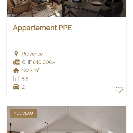
Appartement PPE
Provence
CHF 840'000.-
137.3 m²
5.5
2
NOUVEAU