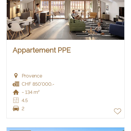
Appartement PPE
Provence
CHF 850'000.-
~ 134 m²
4.5
2