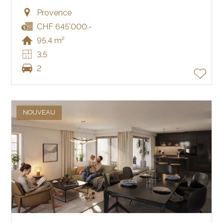
Provence
CHF 645'000.-
95.4 m²
3.5
2
NOUVEAU