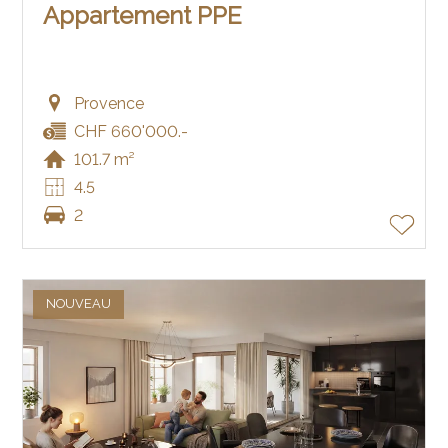
Appartement PPE
Provence
CHF 660'000.-
101.7 m²
4.5
2
NOUVEAU