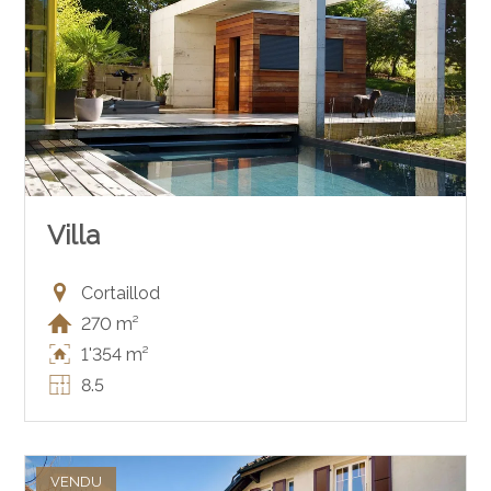
Villa
Cortaillod
270 m²
1'354 m²
8.5
VENDU