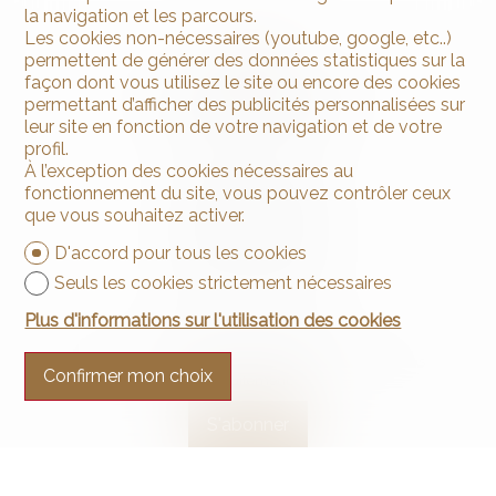
la navigation et les parcours.
Les cookies non-nécessaires (youtube, google, etc..)
permettent de générer des données statistiques sur la
façon dont vous utilisez le site ou encore des cookies
permettant d’afficher des publicités personnalisées sur
leur site en fonction de votre navigation et de votre
profil.
Contactez-nous
À l’exception des cookies nécessaires au
fonctionnement du site, vous pouvez contrôler ceux
Arnaud & Zbinden Sàrl
Rue de la Poste 1
que vous souhaitez activer.
2024 St-Aubin-Sauges
D'accord pour tous les cookies
Tél.
+41 32 835 30 05
info@arnaud-zbinden.ch
Seuls les cookies strictement nécessaires
Plus d'informations sur l'utilisation des cookies
Restez connecté
Ne laissez aucun bien vous échapper, inscrivez-vous
Confirmer mon choix
gratuitement.
S'abonner