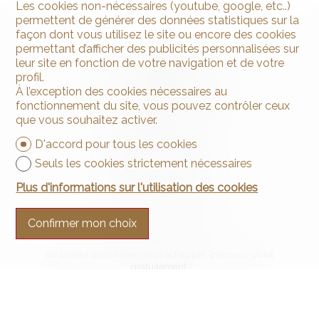
Les cookies non-nécessaires (youtube, google, etc..)
permettent de générer des données statistiques sur la
façon dont vous utilisez le site ou encore des cookies
permettant d’afficher des publicités personnalisées sur
leur site en fonction de votre navigation et de votre
profil.
À l’exception des cookies nécessaires au
fonctionnement du site, vous pouvez contrôler ceux
que vous souhaitez activer.
Contactez-nous
D'accord pour tous les cookies
Arnaud & Zbinden Sàrl
Rue de la Poste 1
Seuls les cookies strictement nécessaires
2024 St-Aubin-Sauges
Tél.
+41 32 835 30 05
Plus d'informations sur l'utilisation des cookies
info@arnaud-zbinden.ch
Confirmer mon choix
Restez connecté
Ne laissez aucun bien vous échapper, inscrivez-vous
gratuitement.
S'abonner