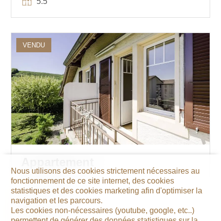
5.5
VENDU
Appartement
Nous utilisons des cookies strictement nécessaires au
fonctionnement de ce site internet, des cookies
statistiques et des cookies marketing afin d'optimiser la
Cortaillod
navigation et les parcours.
~ 45 m²
Les cookies non-nécessaires (youtube, google, etc..)
permettent de générer des données statistiques sur la