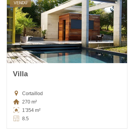
VENDU
Villa
Cortaillod
270 m²
1'354 m²
8.5