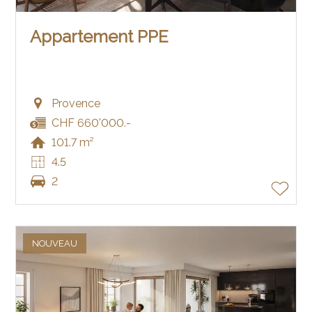
Appartement PPE
Provence
CHF 660'000.-
101.7 m²
4.5
2
NOUVEAU