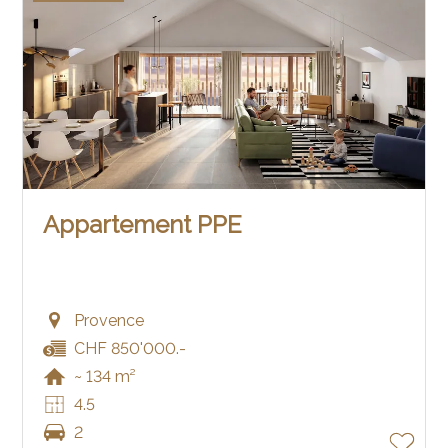
Appartement PPE
Provence
CHF 850'000.-
~ 134 m²
4.5
2