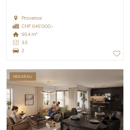
Provence
CHF 645'000.-
95.4 m²
3.5
2
NOUVEAU