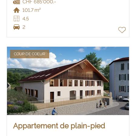
CHF 685'000.-
101.7 m²
4.5
2
COUP DE COEUR
Appartement de plain-pied