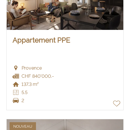
Appartement PPE
Provence
CHF 840'000.-
137.3 m²
5.5
2
NOUVEAU