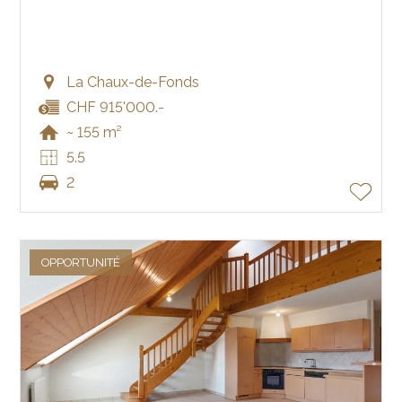
La Chaux-de-Fonds
CHF 915'000.-
~ 155 m²
5.5
2
OPPORTUNITÉ