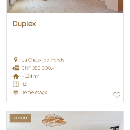
Duplex
La Chaux-de-Fonds
CHF 350'000.-
~ 124 m²
4.5
4ème étage
VENDU