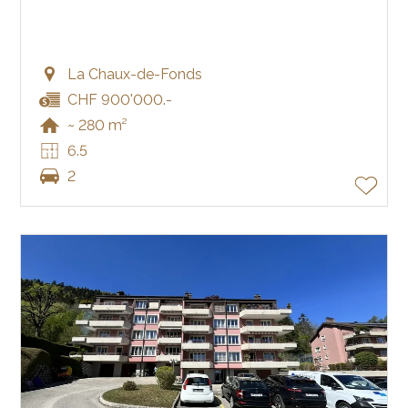
La Chaux-de-Fonds
CHF 900'000.-
~ 280 m²
6.5
2