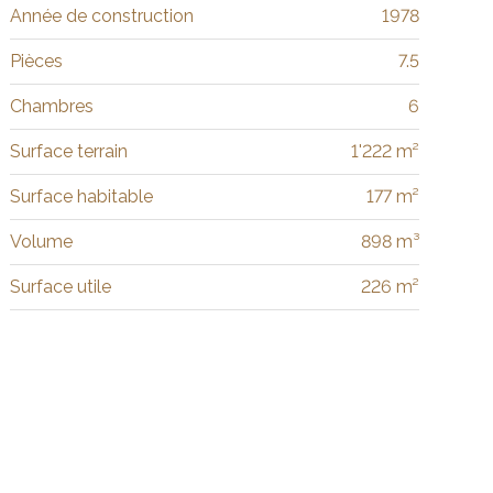
Année de construction
1978
Pièces
7.5
Chambres
6
Surface terrain
1'222 m²
Surface habitable
177 m²
Volume
898 m³
Surface utile
226 m²