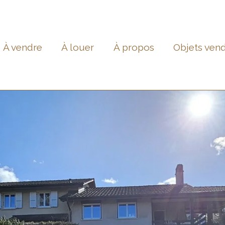
À vendre
À louer
À propos
Objets ven