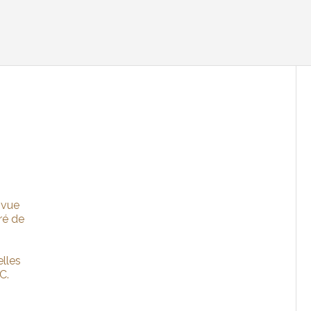
 vue
ré de
lles
C.