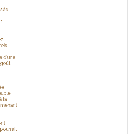
ssée
en
ez
rois
e d'une
 goût
n
ée
euble.
à la
et menant
ont
pourrait