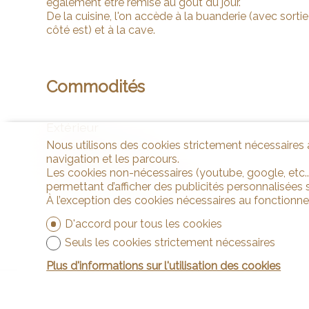
également être remise au goût du jour.
De la cuisine, l'on accède à la buanderie (avec sortie 
côté est) et à la cave.
Commodités
Extérieur
Nous utilisons des cookies strictement nécessaires a
Terrasse sur le toit
navigation et les parcours.
Jardin en copropriété
Les cookies non-nécessaires (youtube, google, etc..
Utilisation exclusive du jardin
permettant d’afficher des publicités personnalisées su
À l’exception des cookies nécessaires au fonctionn
D'accord pour tous les cookies
Seuls les cookies strictement nécessaires
Plus d'informations sur l'utilisation des cookies