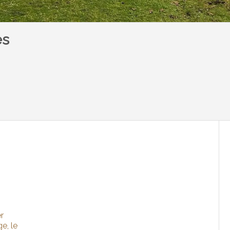
es
er
ge, le