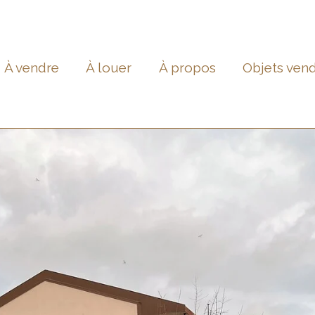
À vendre
À louer
À propos
Objets ven