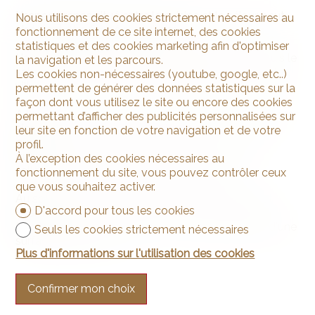
L'espace repas situé entre la cuisine et le séjour peut
Nous utilisons des cookies strictement nécessaires au
aisément être fermé si souhaité.
fonctionnement de ce site internet, des cookies
statistiques et des cookies marketing afin d'optimiser
L'accès au jardin et à la terrasse dallée se fait depuis le
la navigation et les parcours.
salon et s'ouvre sur la partie sud-ouest et nord de la
Les cookies non-nécessaires (youtube, google, etc..)
villa.
permettent de générer des données statistiques sur la
façon dont vous utilisez le site ou encore des cookies
A l'étage, le hall de distribution dessert trois chambres
permettant d’afficher des publicités personnalisées sur
ainsi
leur site en fonction de votre navigation et de votre
que deux salles d'eau; un WC et lave-mains ainsi
profil.
qu'une
À l’exception des cookies nécessaires au
salle de bain avec baignoire, lavabo et WC.
fonctionnement du site, vous pouvez contrôler ceux
que vous souhaitez activer.
Au sous-sol sont répartis les locaux techniques et
D'accord pour tous les cookies
citernes
(2 x 2000 litres), la cave (abri) et le grand garage d'une
Seuls les cookies strictement nécessaires
surface d'env. 25 m2.
Plus d'informations sur l'utilisation des cookies
Confirmer mon choix