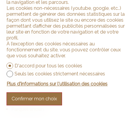
la navigation et les parcours.
Les cookies non-nécessaires (youtube, google, etc..)
• 2ème étage :
permettent de générer des données statistiques sur la
façon dont vous utilisez le site ou encore des cookies
1 chambre à coucher
permettant d’afficher des publicités personnalisées sur
1 salon avec accès à la terrasse
leur site en fonction de votre navigation et de votre
1 local avec colonne de lavage
profil.
1 terrasse
À l’exception des cookies nécessaires au
fonctionnement du site, vous pouvez contrôler ceux
que vous souhaitez activer.
D'accord pour tous les cookies
Commodités
Seuls les cookies strictement nécessaires
Plus d'informations sur l'utilisation des cookies
Sol
Confirmer mon choix
Parquet mosaïque
Parquet ancien