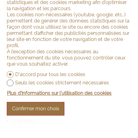
statistiques et des cookies marketing afin d'optimiser
A choix
la navigation et les parcours.
Carrelage
Les cookies non-nécessaires (youtube, google, etc..)
Parquet
permettent de générer des données statistiques sur la
façon dont vous utilisez le site ou encore des cookies
permettant d’afficher des publicités personnalisées sur
Etat
leur site en fonction de votre navigation et de votre
profil.
Neuf
À l’exception des cookies nécessaires au
En construction
fonctionnement du site, vous pouvez contrôler ceux
que vous souhaitez activer.
Ensoleillement
D'accord pour tous les cookies
Seuls les cookies strictement nécessaires
Optimal
Plus d'informations sur l'utilisation des cookies
Vue
Confirmer mon choix
Dégagée
Champêtre
Style