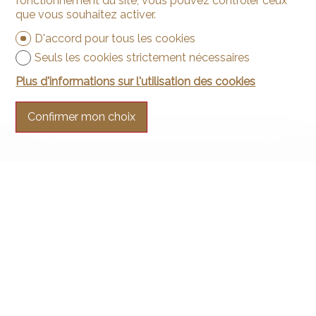
fonctionnement du site, vous pouvez contrôler ceux
que vous souhaitez activer.
D'accord pour tous les cookies
Seuls les cookies strictement nécessaires
Plus d'informations sur l'utilisation des cookies
Confirmer mon choix
Contactez-nous
Arnaud & Zbinden Sàrl
Rue de la Poste 1
2024 St-Aubin-Sauges
Tél.
+41 32 835 30 05