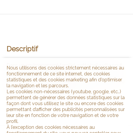
Descriptif
Dans un environnement familial, cette belle villa peut
Nous utilisons des cookies strictement nécessaires au
accueillir une grande famille
fonctionnement de ce site internet, des cookies
statistiques et des cookies marketing afin d'optimiser
Maison de 160 m2 sur 911 m2 de terrain clos et arboré
la navigation et les parcours.
Les cookies non-nécessaires (youtube, google, etc..)
L'objet dispose de 2 garages fermés
permettent de générer des données statistiques sur la
façon dont vous utilisez le site ou encore des cookies
permettant d’afficher des publicités personnalisées sur
leur site en fonction de votre navigation et de votre
profil.
À l’exception des cookies nécessaires au