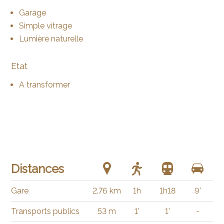
Garage
Simple vitrage
Lumière naturelle
Etat
A transformer
Distances
Gare
2.76 km
1h
1h18
9'
Transports publics
53 m
1'
1'
-