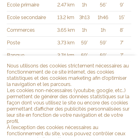
Ecole primaire
2.47 km
1h
56'
9'
Ecole secondaire
13.2 km
3h13
1h46
15'
Commerces
3.65 km
1h
1h
8'
Poste
3.73 km
59'
59'
7'
Banque
3.74 km
59'
59'
7'
Nous utilisons des cookies strictement nécessaires au
fonctionnement de ce site internet, des cookies
statistiques et des cookies marketing afin d'optimiser
la navigation et les parcours.
Les cookies non-nécessaires (youtube, google, etc..)
permettent de générer des données statistiques sur la
façon dont vous utilisez le site ou encore des cookies
permettant d’afficher des publicités personnalisées sur
leur site en fonction de votre navigation et de votre
profil.
À l’exception des cookies nécessaires au
fonctionnement du site, vous pouvez contrôler ceux