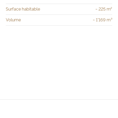
Surface habitable
~ 225 m²
Volume
~ 1'169 m³