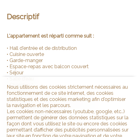
Descriptif
L'appartement est réparti comme suit :
• Hall d'entrée et de distribution
• Cuisine ouverte
• Garde-manger
• Espace-repas avec balcon couvert
• Séjour
• Salle d'eau
• Chambre 1
Nous utilisons des cookies strictement nécessaires au
• Chambre 2
fonctionnement de ce site internet, des cookies
statistiques et des cookies marketing afin d'optimiser
Au sous-sol (rez-de-chaussée inférieur) :
la navigation et les parcours.
Les cookies non-nécessaires (youtube, google, etc..)
• Cave privative
permettent de générer des données statistiques sur la
• Buanderie commune
façon dont vous utilisez le site ou encore des cookies
• Local de rangement (vélos) commun
permettant d’afficher des publicités personnalisées sur
• Chaufferie (chaudière à gaz)
leur site en fonction de votre navigation et de votre