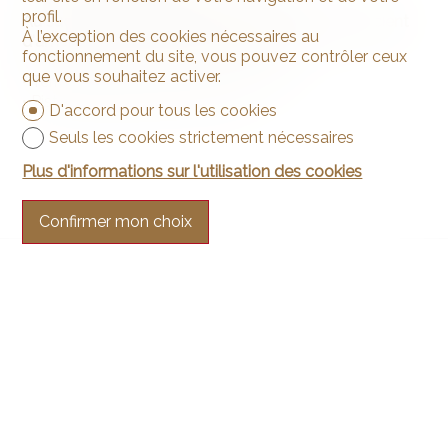
profil.
Au sud de l'immeuble, les copropriétaires bénéficient
À l’exception des cookies nécessaires au
d'aménagements extérieurs tels que :
fonctionnement du site, vous pouvez contrôler ceux
que vous souhaitez activer.
• Terrasse commune (semi-couverte)
• Piste de pétanque commune
D'accord pour tous les cookies
Seuls les cookies strictement nécessaires
Plus d'informations sur l'utilisation des cookies
Confirmer mon choix