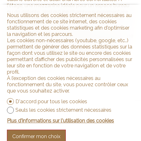
l'étage, une mezzanine idéale pour un espace bureau
ou de détente, ainsi qu'une chambre supplémentaire.
Nous utilisons des cookies strictement nécessaires au
Vous profiterez également d'une belle salle de bain et
fonctionnement de ce site internet, des cookies
d'un balcon avec une vue dégagée.
statistiques et des cookies marketing afin d'optimiser
la navigation et les parcours.
Ce bien rare dispose de rangements pratiques et d'une
Les cookies non-nécessaires (youtube, google, etc..)
excellente luminosité. À proximité des transports
permettent de générer des données statistiques sur la
publics, commerces et écoles, cet appartement est
façon dont vous utilisez le site ou encore des cookies
parfait pour une famille ou un couple recherchant
permettant d’afficher des publicités personnalisées sur
confort et tranquillité.
leur site en fonction de votre navigation et de votre
profil.
À l’exception des cookies nécessaires au
fonctionnement du site, vous pouvez contrôler ceux
que vous souhaitez activer.
D'accord pour tous les cookies
Seuls les cookies strictement nécessaires
Plus d'informations sur l'utilisation des cookies
Confirmer mon choix