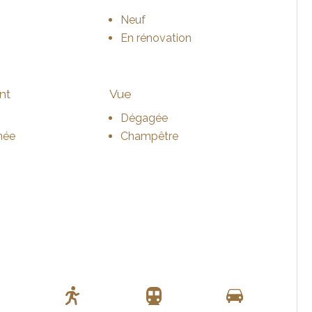
Neuf
En rénovation
nt
Vue
Dégagée
née
Champêtre