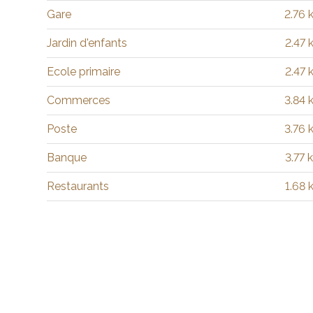
Gare
2.76
Jardin d'enfants
2.47 
Ecole primaire
2.47 
Commerces
3.84
Poste
3.76
Banque
3.77 
Restaurants
1.68 