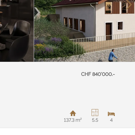
CHF 840'000.-
137.3 m²
5.5
4