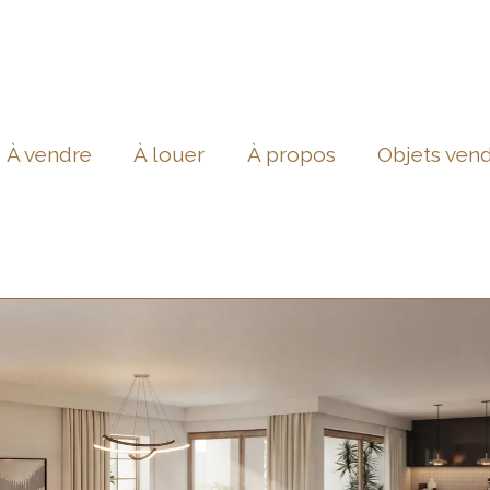
À vendre
À louer
À propos
Objets ven