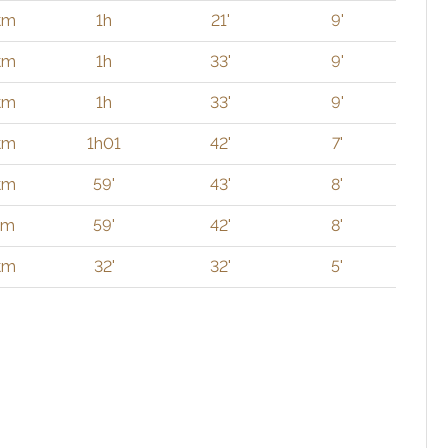
 km
1h
21'
9'
km
1h
33'
9'
km
1h
33'
9'
 km
1h01
42'
7'
 km
59'
43'
8'
km
59'
42'
8'
km
32'
32'
5'