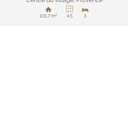
101.7 m²
4.5
3