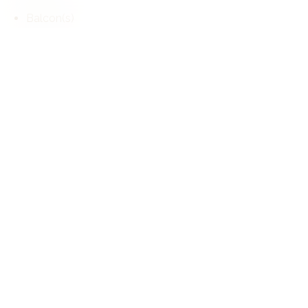
Balcon(s)
Terrasse sur le toit
Jacuzzi
Intérieur
Jacuzzi