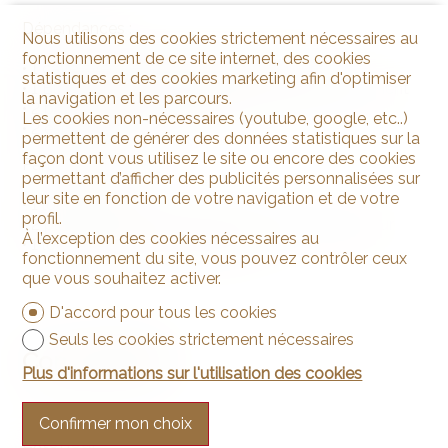
Dépendances :
Nous utilisons des cookies strictement nécessaires au
fonctionnement de ce site internet, des cookies
• 1 cave avec accès depuis l’appartement
statistiques et des cookies marketing afin d'optimiser
• 1 Buanderie avec accès direct depuis l’appartement
la navigation et les parcours.
• 2 places de parc intérieures
Les cookies non-nécessaires (youtube, google, etc..)
• 2 espaces verts
permettent de générer des données statistiques sur la
façon dont vous utilisez le site ou encore des cookies
Parties communes :
permettant d’afficher des publicités personnalisées sur
leur site en fonction de votre navigation et de votre
• 1 local à vélo
profil.
• 2 places de parc visiteurs dans le parking intérieur
À l’exception des cookies nécessaires au
• 1 local avec armoires privatives
fonctionnement du site, vous pouvez contrôler ceux
que vous souhaitez activer.
D'accord pour tous les cookies
Seuls les cookies strictement nécessaires
Commodités
Plus d'informations sur l'utilisation des cookies
Confirmer mon choix
Extérieur