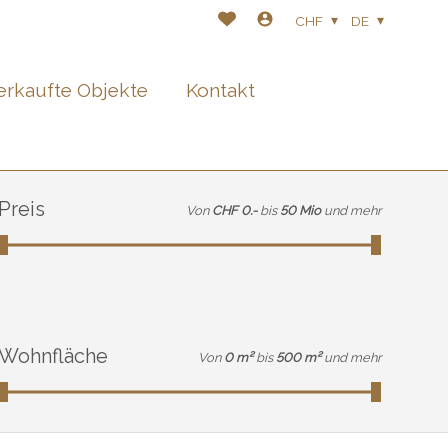
CHF
DE
erkaufte Objekte
Kontakt
Preis
Von
CHF 0.-
bis
50 Mio
und mehr
Wohnfläche
Von
0 m²
bis
500 m²
und mehr