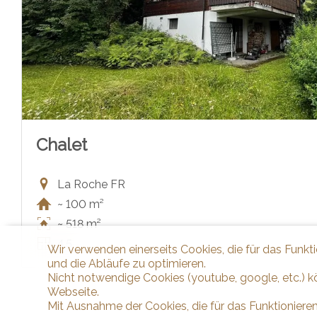
Chalet
La Roche FR
~ 100 m²
~ 518 m²
4.5
Wir verwenden einerseits Cookies, die für das Funkt
und die Abläufe zu optimieren.
Nicht notwendige Cookies (youtube, google, etc.) k
Webseite.
Mit Ausnahme der Cookies, die für das Funktionieren