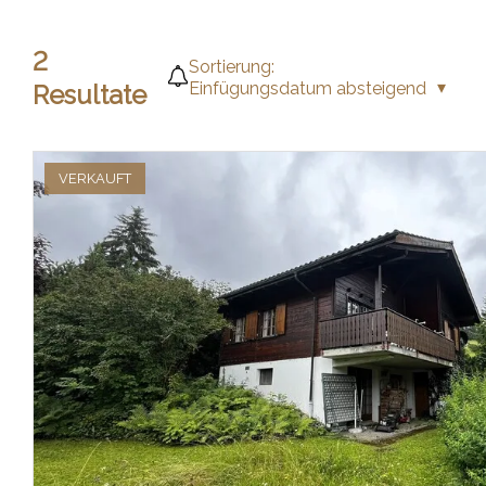
2
Sortierung:
Einfügungsdatum absteigend
Resultate
VERKAUFT