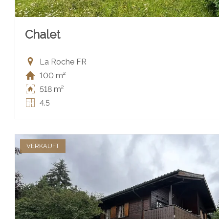
Chalet
La Roche FR
100 m²
518 m²
4.5
VERKAUFT