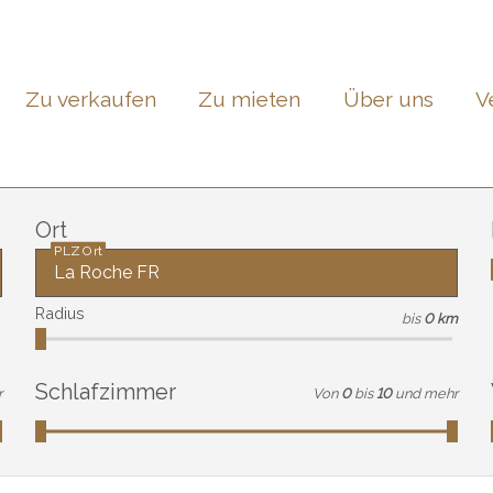
Zu verkaufen
Zu mieten
Über uns
V
Ort
PLZ Ort
Radius
bis
0 km
Schlafzimmer
r
Von
0
bis
10
und mehr