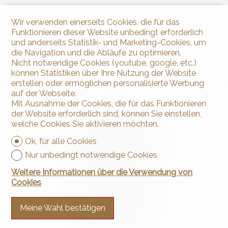
Wir verwenden einerseits Cookies, die für das
Funktionieren dieser Website unbedingt erforderlich
und anderseits Statistik- und Marketing-Cookies, um
die Navigation und die Abläufe zu optimieren.
Nicht notwendige Cookies (youtube, google, etc.)
können Statistiken über Ihre Nutzung der Website
erstellen oder ermöglichen personalisierte Werbung
auf der Webseite.
Mit Ausnahme der Cookies, die für das Funktionieren
der Website erforderlich sind, können Sie einstellen,
welche Cookies Sie aktivieren möchten.
Ok, für alle Cookies
Nur unbedingt notwendige Cookies
Kontaktieren Sie uns
Weitere Informationen über die Verwendung von
Cookies
Arnaud & Zbinden Sàrl
Rue de la Poste 1
2024 St-Aubin-Sauges
Meine Wahl bestätigen
Tel.
+41 32 835 30 05
info@arnaud-zbinden.ch