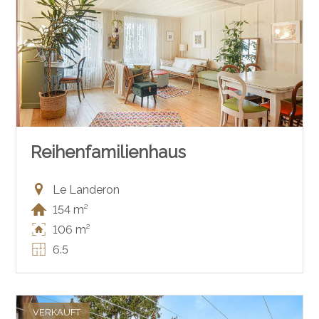
Reihenfamilienhaus
Le Landeron
154 m²
106 m²
6.5
VERKAUFT