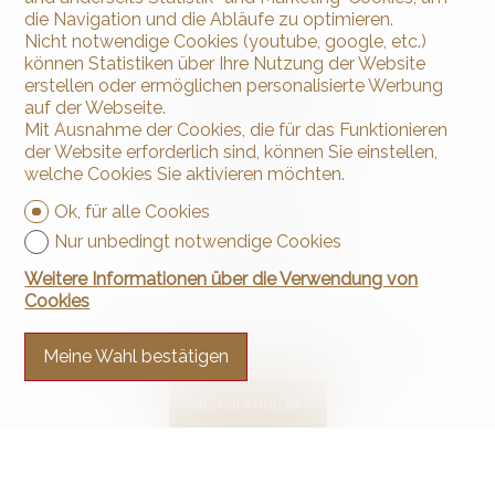
die Navigation und die Abläufe zu optimieren.
Nicht notwendige Cookies (youtube, google, etc.)
können Statistiken über Ihre Nutzung der Website
erstellen oder ermöglichen personalisierte Werbung
auf der Webseite.
Mit Ausnahme der Cookies, die für das Funktionieren
der Website erforderlich sind, können Sie einstellen,
Kontaktieren Sie uns
welche Cookies Sie aktivieren möchten.
Arnaud & Zbinden Sàrl
Ok, für alle Cookies
Rue de la Poste 1
2024 St-Aubin-Sauges
Nur unbedingt notwendige Cookies
Tel.
+41 32 835 30 05
info@arnaud-zbinden.ch
Weitere Informationen über die Verwendung von
Cookies
Bleiben Sie verbunden
Meine Wahl bestätigen
Verpassen Sie keine Objekte, melden Sie sich kostenlos an.
Sich anmelden