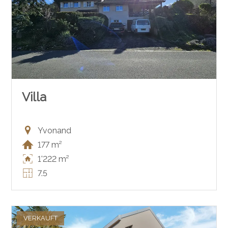
Villa
Yvonand
177 m²
1'222 m²
7.5
VERKAUFT