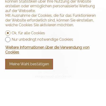
können Statistiken über Ihre Nutzung der Website
erstellen oder ermöglichen personalisierte Werbung
auf der Webseite.
Mit Ausnahme der Cookies, die für das Funktionieren
der Website erforderlich sind, können Sie einstellen,
welche Cookies Sie aktivieren möchten.
Ok, für alle Cookies
Nur unbedingt notwendige Cookies
Weitere Informationen über die Verwendung von
Cookies
Kontaktieren Sie uns
Arnaud & Zbinden Sàrl
Rue de la Poste 1
Meine Wahl bestätigen
2024 St-Aubin-Sauges
Tel.
+41 32 835 30 05
info@arnaud-zbinden.ch
Bleiben Sie verbunden
Verpassen Sie keine Objekte, melden Sie sich kostenlos an.
Sich anmelden