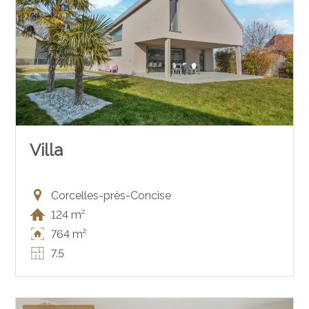
Villa
Corcelles-près-Concise
124 m²
764 m²
7.5