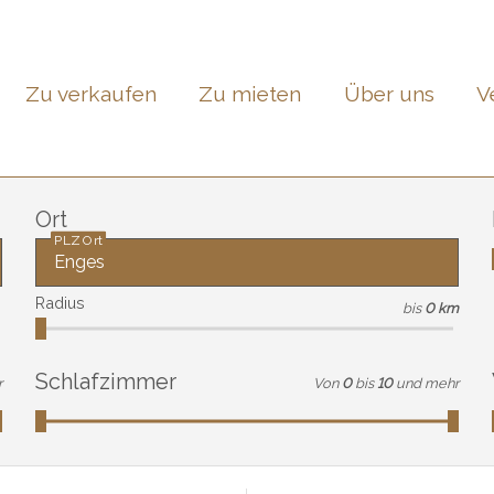
Zu verkaufen
Zu mieten
Über uns
V
Ort
PLZ Ort
Radius
bis
0 km
Schlafzimmer
r
Von
0
bis
10
und mehr