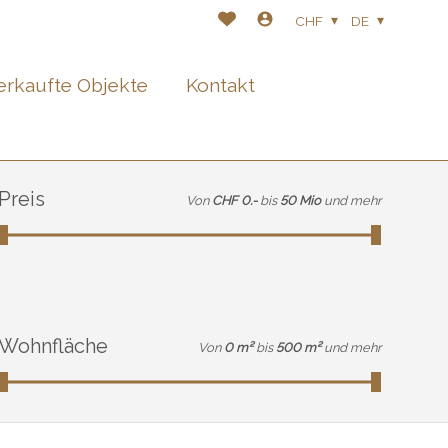
CHF
DE
erkaufte Objekte
Kontakt
Preis
Von
CHF 0.-
bis
50 Mio
und mehr
Wohnfläche
Von
0 m²
bis
500 m²
und mehr