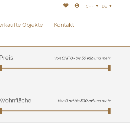
CHF
DE
erkaufte Objekte
Kontakt
Preis
Von
CHF 0.-
bis
50 Mio
und mehr
Wohnfläche
Von
0 m²
bis
500 m²
und mehr