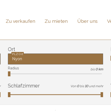
Zu verkaufen
Zu mieten
Über uns
V
Ort
PLZ Ort
Radius
bis
0 km
Schlafzimmer
r
Von
0
bis
10
und mehr