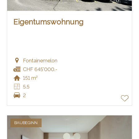
Eigentumswohnung
Fontainemelon
CHF 645'000.-
151 m²
5.5
2
BAUBEGINN