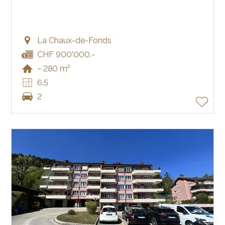
La Chaux-de-Fonds
CHF 900'000.-
~ 280 m²
6.5
2