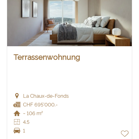
Terrassenwohnung
La Chaux-de-Fonds
CHF 695'000.-
~ 106 m²
4.5
1