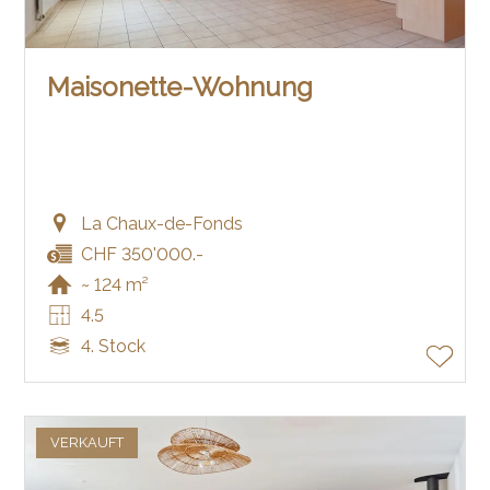
Maisonette-Wohnung
La Chaux-de-Fonds
CHF 350'000.-
~ 124 m²
4.5
4. Stock
VERKAUFT