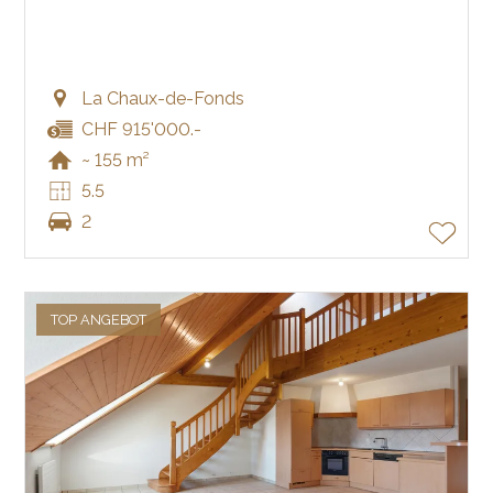
La Chaux-de-Fonds
CHF 915'000.-
~ 155 m²
5.5
2
TOP ANGEBOT