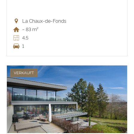
La Chaux-de-Fonds
~ 83 m²
4.5
1
VERKAUFT