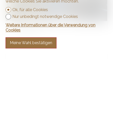
welche Cookies Sie aktivieren möchten.
Ok, für alle Cookies
Nur unbedingt notwendige Cookies
Weitere Informationen über die Verwendung von
Wohnung
Cookies
Meine Wahl bestätigen
Neuchâtel
110 m²
4.5
3. Stock
VERKAUFT