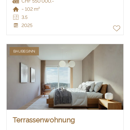
CHF 550'000.-
~ 102 m²
3.5
2025
BAUBEGINN
Terrassenwohnung