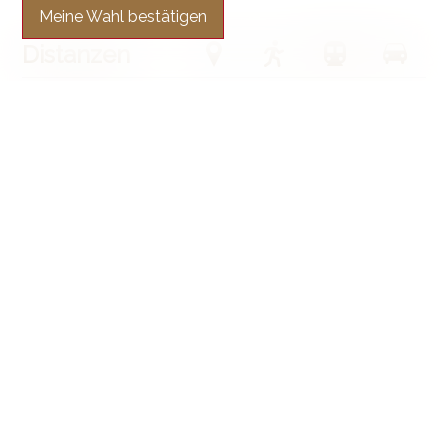
Meine Wahl bestätigen
Distanzen
Bahnhof
236 m
6'
6'
2'
Öffentliche
146 m
3'
3'
1'
Verkehrsmittel
Autobahn
2.04 km
45'
38'
5'
Kindergarten
108 m
4'
4'
-
Primarschule
9.51 km
2h29
31'
16'
Sekundarschule
1.15 km
17'
13'
4'
Kantonsschule/Gymnasium
559 m
25'
23'
4'
Hochschule
2.06 km
35'
14'
5'
Geschäfte
145 m
3'
3'
1'