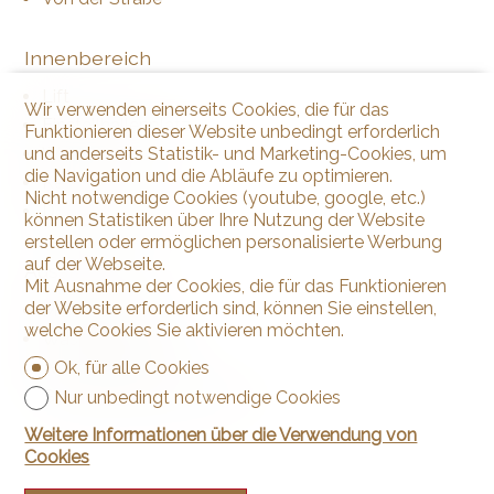
Innenbereich
Lift
Wir verwenden einerseits Cookies, die für das
Einstellhallenplatz
Funktionieren dieser Website unbedingt erforderlich
und anderseits Statistik- und Marketing-Cookies, um
Wohnküche
die Navigation und die Abläufe zu optimieren.
Keller
Nicht notwendige Cookies (youtube, google, etc.)
Doppelverglasung
können Statistiken über Ihre Nutzung der Website
erstellen oder ermöglichen personalisierte Werbung
auf der Webseite.
Ausstattung
Mit Ausnahme der Cookies, die für das Funktionieren
der Website erforderlich sind, können Sie einstellen,
Möblierte Küche
welche Cookies Sie aktivieren möchten.
Waschmaschine
Ok, für alle Cookies
Wäschetrockner
Gemeinschaftswaschküche
Nur unbedingt notwendige Cookies
Weitere Informationen über die Verwendung von
Cookies