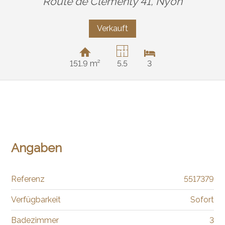
Route de Clémenty 41,
Nyon
Verkauft
151.9 m²
5.5
3
Angaben
Referenz
5517379
Verfügbarkeit
Sofort
Badezimmer
3