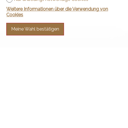
Weitere Informationen über die Verwendung von
Cookies
Meine Wahl bestätigen
Kontaktieren Sie uns
Arnaud & Zbinden Sàrl
Rue de la Poste 1
2024 St-Aubin-Sauges
Tel.
+41 32 835 30 05
info@arnaud-zbinden.ch
Bleiben Sie verbunden