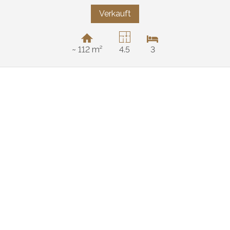
Verkauft
~ 112 m²
4.5
3