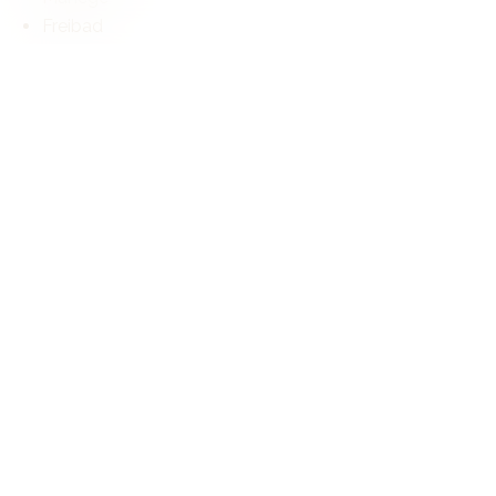
Freibad
Langlaufloipe
Wanderwege
Radweg
Eislaufbahn
Museum
Kino
Veranstaltungsort
Krankenhaus / Klinik
Pflegeheim
Arzt
Thermalbad
Aussenbereich
Balkon(e)
Terrasse(n)