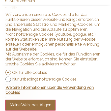
Stadtzentrum
Park
Geschäfte
Wir verwenden einerseits Cookies, die für das
Funktionieren dieser Website unbedingt erforderlich
Bank
und anderseits Statistik- und Marketing-Cookies, um
Post
die Navigation und die Abläufe zu optimieren.
Restaurant(s)
Nicht notwendige Cookies (youtube, google, etc.)
können Statistiken über Ihre Nutzung der Website
Apotheke
erstellen oder ermöglichen personalisierte Werbung
Bahnhof
auf der Webseite.
Bushaltestelle
Mit Ausnahme der Cookies, die für das Funktionieren
Autobahnanschluss
der Website erforderlich sind, können Sie einstellen,
welche Cookies Sie aktivieren möchten.
Kinderfreundlich
Spielplatz
Ok, für alle Cookies
Kindergarten
Nur unbedingt notwendige Cookies
Primarschule
Weitere Informationen über die Verwendung von
Sekundarschule
Cookies
Hochschule
Sportzentrum
Meine Wahl bestätigen
Manege