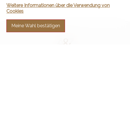
Weitere Informationen über die Verwendung von
Cookies
Meine Wahl bestätigen
Kontaktieren Sie uns
Arnaud & Zbinden Sàrl
Rue de la Poste 1
2024 St-Aubin-Sauges
Tel.
+41 32 835 30 05
info@arnaud-zbinden.ch
Bleiben Sie verbunden
Verpassen Sie keine Objekte, melden Sie sich kostenlos an.