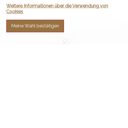
Weitere Informationen über die Verwendung von
Cookies
Meine Wahl bestätigen
Kontaktieren Sie uns
Arnaud & Zbinden Sàrl
Rue de la Poste 1
2024 St-Aubin-Sauges
Tel.
+41 32 835 30 05
info@arnaud-zbinden.ch
Bleiben Sie verbunden
Verpassen Sie keine Objekte, melden Sie sich kostenlos an.