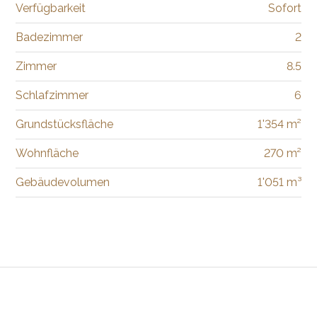
Verfügbarkeit
Sofort
Badezimmer
2
Zimmer
8.5
Schlafzimmer
6
Grundstücksfläche
1'354 m²
Wohnfläche
270 m²
Gebäudevolumen
1'051 m³