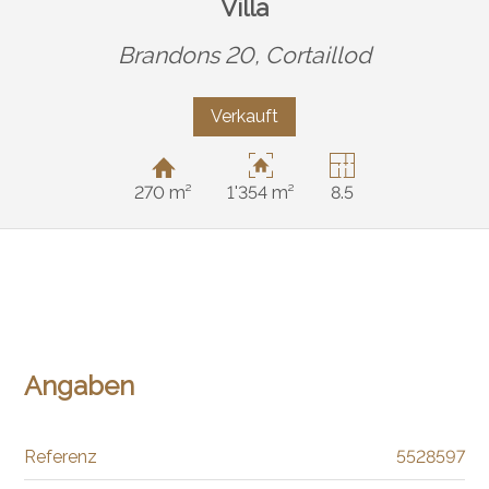
Villa
Brandons 20,
Cortaillod
Verkauft
270 m²
1'354 m²
8.5
Angaben
Referenz
5528597