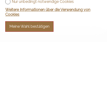
Nur unbedingt notwendige Cookies
Weitere Informationen über die Verwendung von
Cookies
Meine Wahl bestätigen
Kontaktieren Sie uns
Arnaud & Zbinden Sàrl
Rue de la Poste 1
2024 St-Aubin-Sauges
Tel.
+41 32 835 30 05
info@arnaud-zbinden.ch