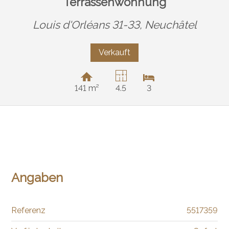
Terrassenwohnung
Louis d'Orléans 31-33,
Neuchâtel
Verkauft
141 m²
4.5
3
Angaben
Referenz
5517359