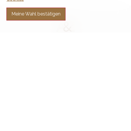
Meine Wahl bestätigen
Kontaktieren Sie uns
Arnaud & Zbinden Sàrl
Rue de la Poste 1
2024 St-Aubin-Sauges
Tel.
+41 32 835 30 05
info@arnaud-zbinden.ch
Bleiben Sie verbunden
Verpassen Sie keine Objekte, melden Sie sich kostenlos an.
Sich anmelden