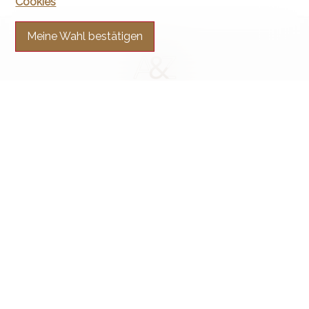
Cookies
Meine Wahl bestätigen
Kontaktieren Sie uns
Arnaud & Zbinden Sàrl
Rue de la Poste 1
2024 St-Aubin-Sauges
Tel.
+41 32 835 30 05
info@arnaud-zbinden.ch
Bleiben Sie verbunden
Verpassen Sie keine Objekte, melden Sie sich kostenlos an.
Sich anmelden