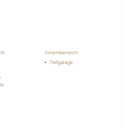
ch
Innenbereich
Tiefgarage
e
ße