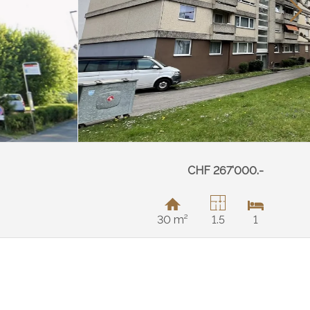
CHF 267'000.-
30 m²
1.5
1