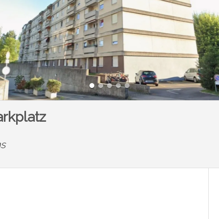
rkplatz
ns