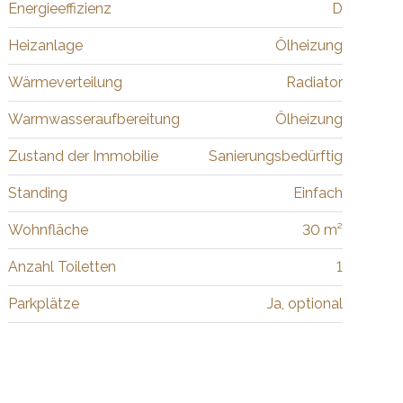
Energieeffizienz
D
Heizanlage
Ölheizung
Wärmeverteilung
Radiator
Warmwasseraufbereitung
Ölheizung
Zustand der Immobilie
Sanierungsbedürftig
Standing
Einfach
Wohnfläche
30 m²
Anzahl Toiletten
1
Parkplätze
Ja, optional