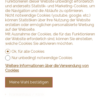
Funktionieren dieser Website unbedingt erforderlich
Kindergarten
und anderseits Statistik- und Marketing-Cookies, um
Primarschule
die Navigation und die Abläufe zu optimieren.
Sekundarschule
Nicht notwendige Cookies (youtube, google, etc.)
können Statistiken über Ihre Nutzung der Website
Hochschule
erstellen oder ermöglichen personalisierte Werbung
Freibad
auf der Webseite.
Golfplatz
Mit Ausnahme der Cookies, die für das Funktionieren
der Website erforderlich sind, können Sie einstellen,
Tennis Zentrum
welche Cookies Sie aktivieren möchten.
Wanderwege
Ok, für alle Cookies
Radweg
Fussballplatz
Nur unbedingt notwendige Cookies
Eislaufbahn
Weitere Informationen über die Verwendung von
Museum
Cookies
Kino
Veranstaltungsort
Meine Wahl bestätigen
Religiöse Bauten
Krankenhaus / Klinik
Pflegeheim