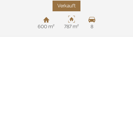
Verkauft
600 m²
787 m²
8