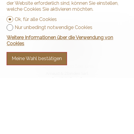
der Website erforderlich sind, können Sie einstellen,
welche Cookies Sie aktivieren möchten.
Ok, für alle Cookies
Nur unbedingt notwendige Cookies
Weitere Informationen über die Verwendung von
Cookies
Meine Wahl bestätigen
Kontaktieren Sie uns
Arnaud & Zbinden Sàrl
Rue de la Poste 1
2024 St-Aubin-Sauges
Tel.
+41 32 835 30 05
info@arnaud-zbinden.ch
Bleiben Sie verbunden
Verpassen Sie keine Objekte, melden Sie sich kostenlos an.
Sich anmelden