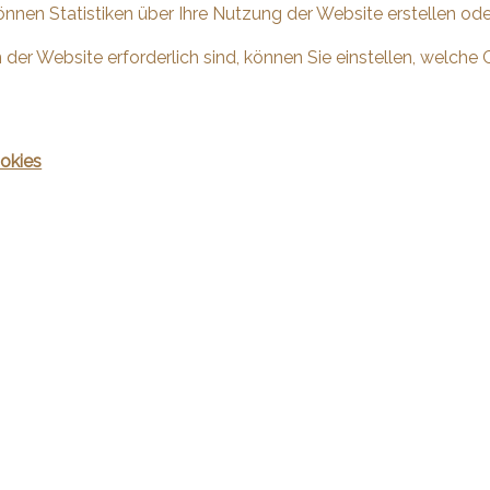
önnen Statistiken über Ihre Nutzung der Website erstellen od
 der Website erforderlich sind, können Sie einstellen, welche 
okies
ieren Sie uns
Bleiben Sie verbunden
binden Sàrl
Verpassen Sie keine Objekte, meld
kostenlos an.
oste 1
ubin-Sauges
Sich anmelden
835 30 05