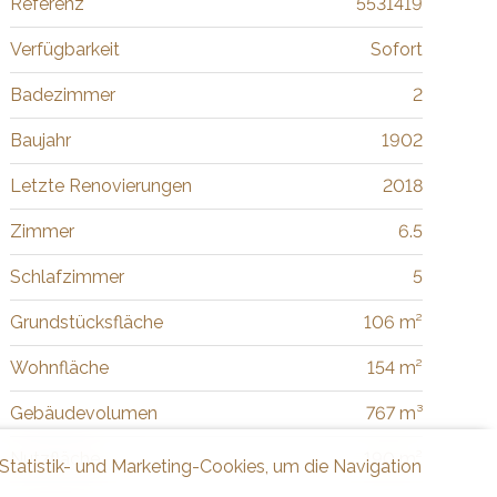
Referenz
5531419
Verfügbarkeit
Sofort
Badezimmer
2
Baujahr
1902
Letzte Renovierungen
2018
Zimmer
6.5
Schlafzimmer
5
Grundstücksfläche
106 m²
Wohnfläche
154 m²
Gebäudevolumen
767 m³
Nutzfläche
190 m²
 Statistik- und Marketing-Cookies, um die Navigation