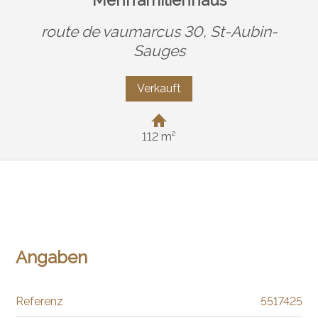
Mehrfamilienhaus
route de vaumarcus 30,
St-Aubin-
Sauges
Verkauft
112 m²
Angaben
Referenz
5517425