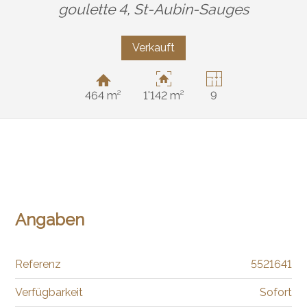
goulette 4,
St-Aubin-Sauges
Verkauft
464 m²
1'142 m²
9
Angaben
Referenz
5521641
Verfügbarkeit
Sofort