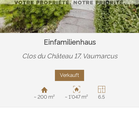
Einfamilienhaus
Clos du Château 17,
Vaumarcus
Verkauft
~ 200 m²
~ 1'047 m²
6.5