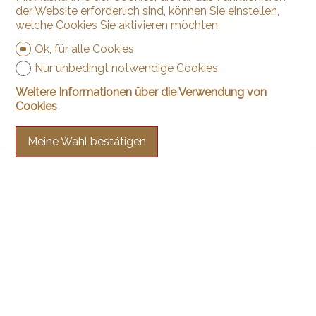
der Website erforderlich sind, können Sie einstellen,
Geschäfte
2.42 km
36'
12'
4'
welche Cookies Sie aktivieren möchten.
Restaurants
215 m
4'
4'
1'
Ok, für alle Cookies
Nur unbedingt notwendige Cookies
Weitere Informationen über die Verwendung von
Cookies
Meine Wahl bestätigen