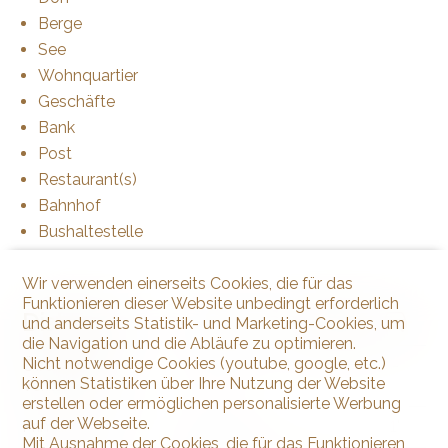
Berge
See
Wohnquartier
Geschäfte
Bank
Post
Restaurant(s)
Bahnhof
Bushaltestelle
Wir verwenden einerseits Cookies, die für das
Funktionieren dieser Website unbedingt erforderlich
Distanzen
und anderseits Statistik- und Marketing-Cookies, um
die Navigation und die Abläufe zu optimieren.
Nicht notwendige Cookies (youtube, google, etc.)
Öffentliche
39 m
1'
1'
-
können Statistiken über Ihre Nutzung der Website
Verkehrsmittel
erstellen oder ermöglichen personalisierte Werbung
auf der Webseite.
Primarschule
209 m
8'
8'
1'
Mit Ausnahme der Cookies, die für das Funktionieren